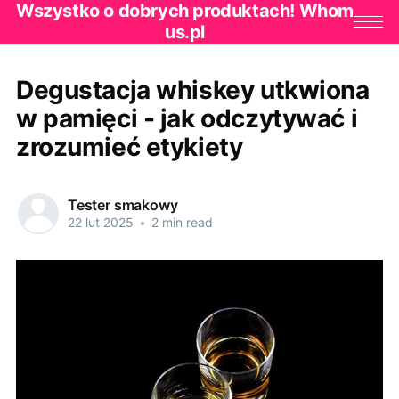
Wszystko o dobrych produktach! Whom
us.pl
Degustacja whiskey utkwiona
w pamięci - jak odczytywać i
zrozumieć etykiety
Tester smakowy
22 lut 2025
•
2 min read