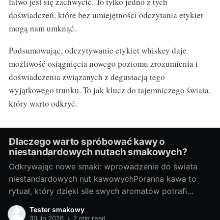
łatwo jest się zachwycić. To tylko jedno z tych
doświadczeń, które bez umiejętności odczytania etykiet
mogą nam umknąć.
Podsumowując, odczytywanie etykiet whiskey daje
możliwość osiągnięcia nowego poziomu zrozumienia i
doświadczenia związanych z degustacją tego
wyjątkowego trunku. To jak klucz do tajemniczego świata,
który warto odkryć.
Dlaczego warto spróbować kawy o
niestandardowych nutach smakowych?
Odkrywając nowe smaki: wprowadzenie do świata
niestandardowych nut kawowychPoranna kawa to
rytuał, który dzięki sile swych aromatów potrafi
rozbudzić nas do życia. Większość z nas nie
Tester smakowy
wyobraża sobie startu dnia bez filiżanki pachnącego
30 lip 2026
•
2 min read