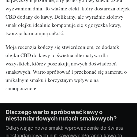
najwyższym poziomie, a ty jesteś gotowy stawić czoła
wyzwaniom dnia. To właśnie efekt, który dostarcza olejek
CBD dodany do kawy. Delikatny, ale wyraźnie ziołowy
smak olejku idealnie komponuje się z goryczką kawy,
tworząc harmonijną całość.
Moja recenzja kończy się stwierdzeniem, że dodatek
olejku CBD do kawy to świetna alternatywa dla
wszystkich, którzy poszukują nowych doświadczeń
smakowych. Warto spróbować i przekonać się samemu o
unikalnym smaku i korzystnym wpływie na
samopoczucie.
Dlaczego warto spróbować kawy o
niestandardowych nutach smakowych?
Odkrywając nowe smaki: wprowadzenie do świata
niestandardowych nut kawowychPoranna kawa to