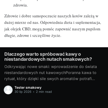
zdrowia.
Zdrowie i dobre samopoczucie naszych kotów zależą w
dużej mierze od nas. Odpowiednia dieta i suplementacja,
jak olejek CBD, mogą pomóc zapewnić naszym pupilom
długie, zdrowe i szczęśliwe życie.
Dlaczego warto spróbować kawy o
niestandardowych nutach smakowych?
Odkrywając nowe smaki: wprowadzenie do świata
niestandardowych nut kawowychPoranna kawa to
rytuał, który dzięki sile swych aromatów potrafi
rozbudzić nas do życia. Większość z nas nie
Tester smakowy
wyobraża sobie startu dnia bez filiżanki pachnącego
30 lip 2026
•
2 min read
napoju. Ale czy kiedykolwiek zastanawialiście się jak
wiele smaków kryje w sobie ta wyjątkowa roślina?