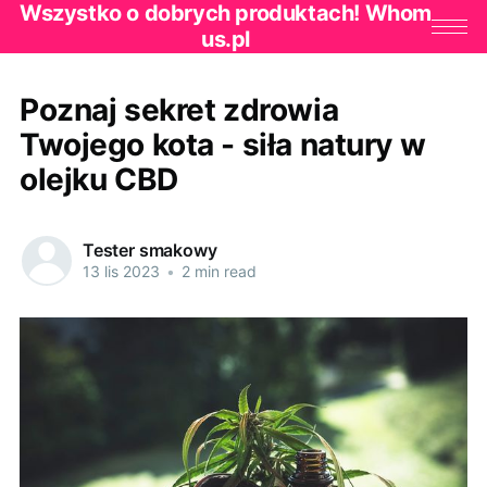
Wszystko o dobrych produktach! Whom
us.pl
Poznaj sekret zdrowia
Twojego kota - siła natury w
olejku CBD
Tester smakowy
13 lis 2023
•
2 min read