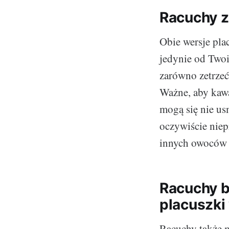
Racuchy z
Obie wersje pla
jedynie od Twoi
zarówno zetrzeć 
Ważne, aby kawa
mogą się nie us
oczywiście niep
innych owoców t
Racuchy b
placuszki
Racuchy także m