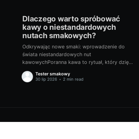
Dlaczego warto spróbować
kawy o niestandardowych
nutach smakowych?
Odkrywając nowe smaki: wprowadzenie do
świata niestandardowych nut
kawowychPoranna kawa to rytuał, który dzięki
sile swych aromatów potrafi rozbudzić nas do
Tester smakowy
życia. Większość z nas nie wyobraża sobie
30 lip 2026
•
2 min read
startu dnia bez filiżanki pachnącego napoju.
Ale czy kiedykolwiek zastanawialiście się jak
wiele smaków kryje w sobie ta wyjątkowa
roślina? Oto małe
Wszystko o dobrych produktach! Whomus.pl
© 2026