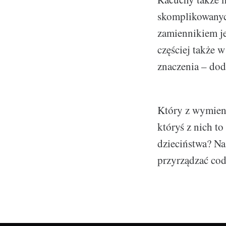
skomplikowanyc
zamiennikiem je
częściej także 
znaczenia – doda
Który z wymieni
któryś z nich t
dzieciństwa? Na
przyrządzać cod