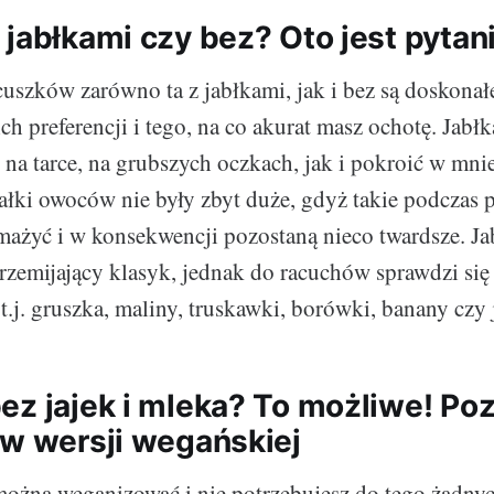
 jabłkami czy bez? Oto jest pytan
cuszków zarówno ta z jabłkami, jak i bez są doskona
ch preferencji i tego, na co akurat masz ochotę. Jabł
na tarce, na grubszych oczkach, jak i pokroić w mnie
łki owoców nie były zbyt duże, gdyż takie podczas 
mażyć i w konsekwencji pozostaną nieco twardsze. Ja
rzemijający klasyk, jednak do racuchów sprawdzi się 
.j. gruszka, maliny, truskawki, borówki, banany czy 
ez jajek i mleka? To możliwe! Poz
 w wersji wegańskiej
ożna weganizować i nie potrzebujesz do tego żadny