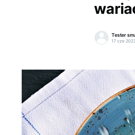
waria
Tester s
17 cze 202