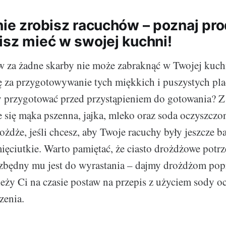
nie zrobisz racuchów – poznaj pro
isz mieć w swojej kuchni!
 za żadne skarby nie może zabraknąć w Twojej kuch
ę za przygotowywanie tych miękkich i puszystych pl
y przygotować przed przystąpieniem do gotowania? Z
 się mąka pszenna, jajka, mleko oraz soda oczyszczo
ożdże, jeśli chcesz, aby Twoje racuchy były jeszcze ba
mięciutkie. Warto pamiętać, że ciasto drożdżowe potrz
ezbędny mu jest do wyrastania – dajmy drożdżom pop
ależy Ci na czasie postaw na przepis z użyciem sody o
zenia.