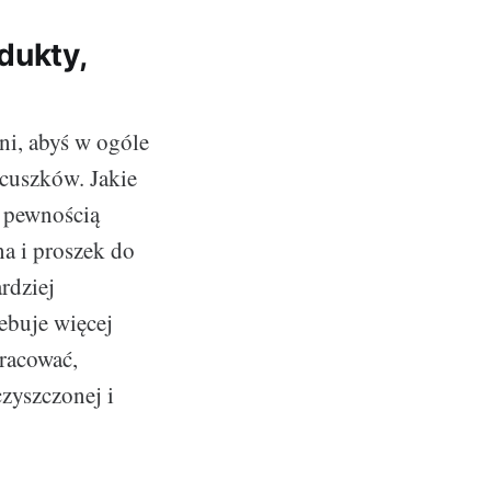
dukty,
ni, abyś w ogóle
acuszków. Jakie
 pewnością
na i proszek do
rdziej
ebuje więcej
racować,
czyszczonej i