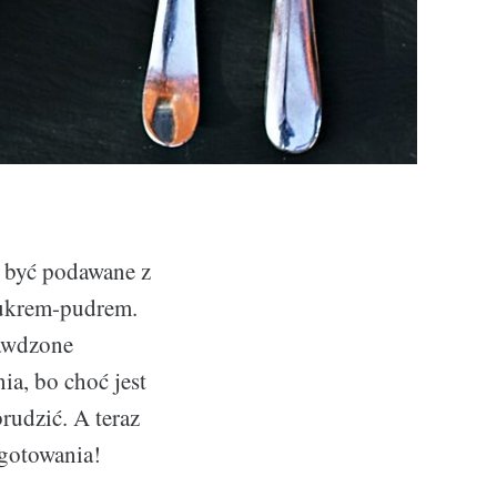
ą być podawane z
cukrem-pudrem.
rawdzone
ia, bo choć jest
brudzić. A teraz
 gotowania!