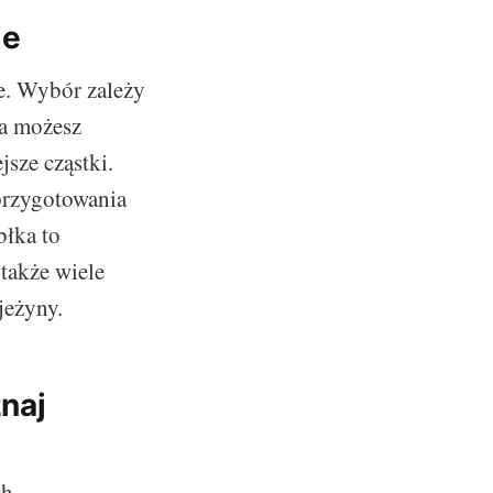
ie
łe. Wybór zależy
ka możesz
jsze cząstki.
przygotowania
błka to
także wiele
jeżyny.
naj
ch