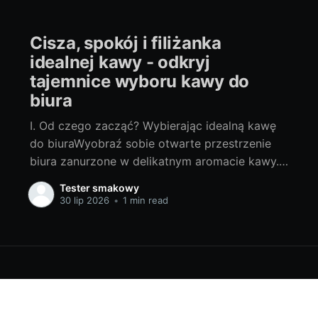
Cisza, spokój i filiżanka
idealnej kawy - odkryj
tajemnice wyboru kawy do
biura
I. Od czego zacząć? Wybierając idealną kawę
do biuraWyobraź sobie otwarte przestrzenie
biura zanurzone w delikatnym aromacie kawy.
Wydaje się idealne, prawda? Ale od czego
Tester smakowy
zacząć? Jaką kawę do biura wybrać? Z
30 lip 2026
•
1 min read
pewnością każdy z nas ma swoje preferencje
smakowe, dlatego musimy pamiętać o
wyborze, który będzie satysfakcjonował różne
podniebienia.