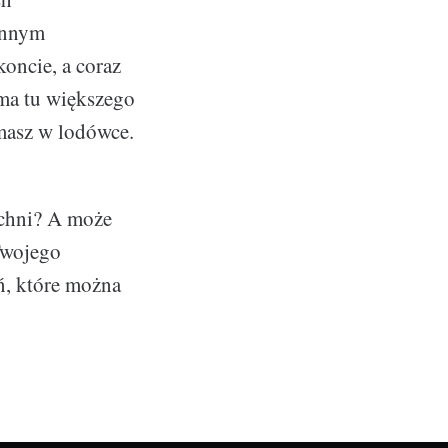
innym
oncie, a coraz
 ma tu większego
 masz w lodówce.
uchni? A może
Twojego
ń, które można