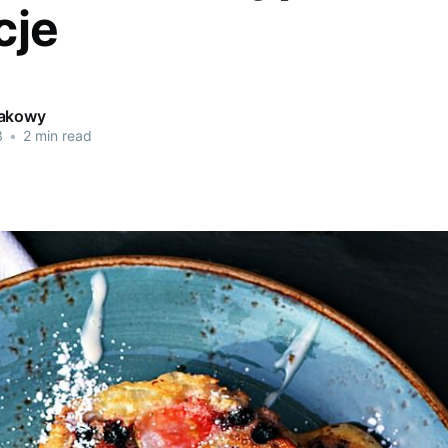
cje
makowy
3
•
2 min read