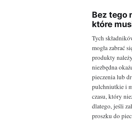
Bez tego 
które mus
Tych składników
mogła zabrać si
produkty należ
niezbędna okaże
pieczenia lub dr
pulchniutkie i 
czasu, który ni
dlatego, jeśli z
proszku do piec