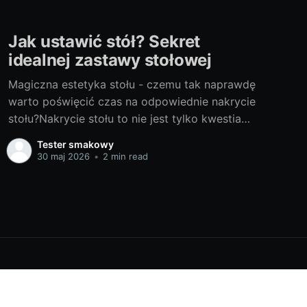
Jak ustawić stół? Sekret
idealnej zastawy stołowej
Magiczna estetyka stołu - czemu tak naprawdę
warto poświęcić czas na odpowiednie nakrycie
stołu?Nakrycie stołu to nie jest tylko kwestia
praktyczna, ale także estetyczna. Idealne
Tester smakowy
nakrycie stołu potrafi w magiczny sposób
30 maj 2026
•
2 min read
podkreślić atmosferę spotkania, podniesie jego
rangę, a także sprawi, że przygotowane
potrawy będą smakowały jeszcze lepiej.
Pamiętajmy, że
Powered by Ghost