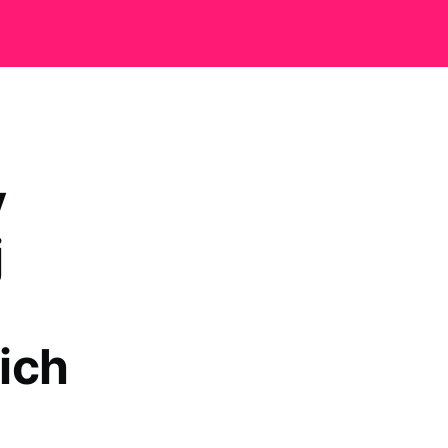
y
j
 ich