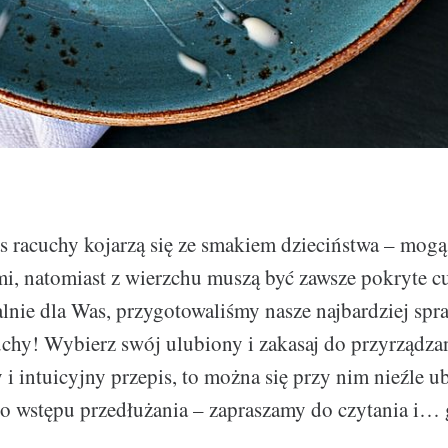
s racuchy kojarzą się ze smakiem dzieciństwa – mog
i, natomiast z wierzchu muszą być zawsze pokryte 
alnie dla Was, przygotowaliśmy nasze najbardziej sp
uchy! Wybierz swój ulubiony i zakasaj do przyrządzan
 i intuicyjny przepis, to można się przy nim nieźle u
o wstępu przedłużania – zapraszamy do czytania i…