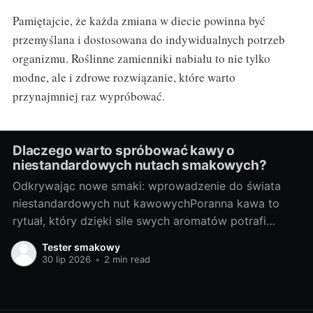
Pamiętajcie, że każda zmiana w diecie powinna być
przemyślana i dostosowana do indywidualnych potrzeb
organizmu. Roślinne zamienniki nabiału to nie tylko
modne, ale i zdrowe rozwiązanie, które warto
przynajmniej raz wypróbować.
Dlaczego warto spróbować kawy o
niestandardowych nutach smakowych?
Odkrywając nowe smaki: wprowadzenie do świata
niestandardowych nut kawowychPoranna kawa to
rytuał, który dzięki sile swych aromatów potrafi
rozbudzić nas do życia. Większość z nas nie
Tester smakowy
wyobraża sobie startu dnia bez filiżanki pachnącego
30 lip 2026
•
2 min read
napoju. Ale czy kiedykolwiek zastanawialiście się jak
wiele smaków kryje w sobie ta wyjątkowa roślina?
Oto małe