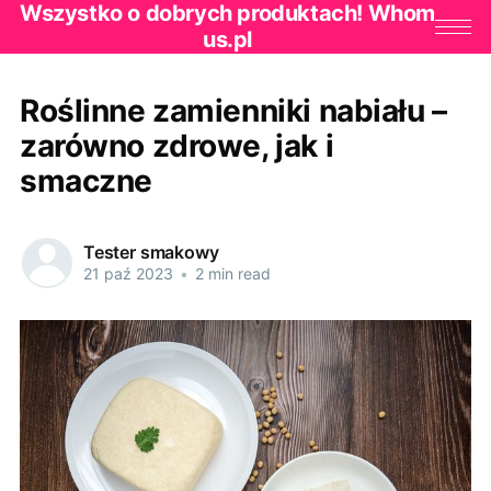
Wszystko o dobrych produktach! Whom
us.pl
Roślinne zamienniki nabiału –
zarówno zdrowe, jak i
smaczne
Tester smakowy
21 paź 2023
•
2 min read