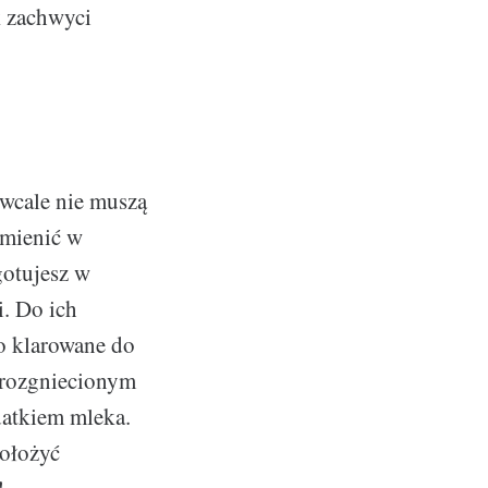
k zachwyci
 wcale nie muszą
amienić w
gotujesz w
. Do ich
ło klarowane do
 rozgniecionym
datkiem mleka.
położyć
!