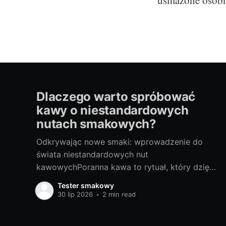
Dlaczego warto spróbować
kawy o niestandardowych
nutach smakowych?
Odkrywając nowe smaki: wprowadzenie do
świata niestandardowych nut
kawowychPoranna kawa to rytuał, który dzięki
sile swych aromatów potrafi rozbudzić nas do
Tester smakowy
życia. Większość z nas nie wyobraża sobie
30 lip 2026
•
2 min read
startu dnia bez filiżanki pachnącego napoju.
Ale czy kiedykolwiek zastanawialiście się jak