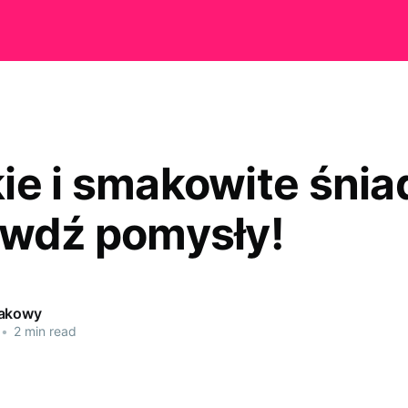
ie i smakowite śnia
awdź pomysły!
makowy
•
2 min read