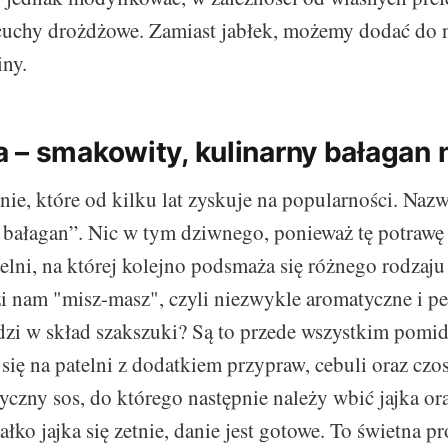
cuchy drożdżowe. Zamiast jabłek, możemy dodać do 
iny.
 – smakowity, kulinarny bałagan n
nie, które od kilku lat zyskuje na popularności. Nazw
 bałagan”. Nic w tym dziwnego, ponieważ tę potraw
telni, na której kolejno podsmaża się różnego rodzaju
i nam "misz-masz", czyli niezwykle aromatyczne i 
zi w skład szakszuki? Są to przede wszystkim pomid
się na patelni z dodatkiem przypraw, cebuli oraz czo
yczny sos, do którego następnie należy wbić jajka or
ałko jajka się zetnie, danie jest gotowe. To świetna p