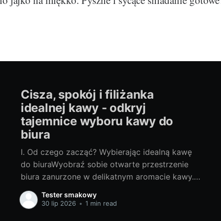
Cisza, spokój i filiżanka
idealnej kawy - odkryj
tajemnice wyboru kawy do
biura
I. Od czego zacząć? Wybierając idealną kawę
do biuraWyobraź sobie otwarte przestrzenie
biura zanurzone w delikatnym aromacie kawy.
Wydaje się idealne, prawda? Ale od czego
Tester smakowy
zacząć? Jaką kawę do biura wybrać? Z
30 lip 2026
•
1 min read
pewnością każdy z nas ma swoje preferencje