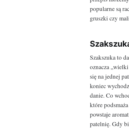
popularne są ra
gruszki czy mal
Szakszuka
Szakszuka to da
oznacza „wielki
się na jednej pa
koniec wychodz
danie. Co wchod
które podsmaża 
powstaje aromat
patelnię. Gdy bi