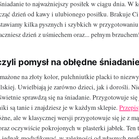
śniadanie to najważniejszy posiłek w ciągu dnia. W 
acząć dzień od kawy i ulubionego posiłku. Brakuje C
stawiamy kilka pysznych i szybkich w przygotowaniu
aczniesz dzień z uśmiechem oraz... pełnym brzuchem
czyli pomysł na obłędne śniadani
smażone na złoty kolor, pulchniutkie placki to niezw
skiej. Uwielbiają je zarówno dzieci, jak i dorośli. N
 świetnie sprawdzą się na śniadanie. Przygotowuje się
iki są tanie i znajdziesz je w każdym sklepie.
Przepis
żne, ale w klasycznej wersji przygotowuje się je z mą
 oraz oczywiście pokrojonych w plasterki jabłek. Ten 
jednak modyfikować, w zależności od własnych pref