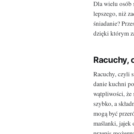
Dla wielu osób 
lepszego, niż z
śniadanie? Prze
dzięki którym z
Racuchy, 
Racuchy, czyli 
danie kuchni pol
wątpliwości, że
szybko, a składn
mogą być przeró
maślanki, jajek
przepis możemy 