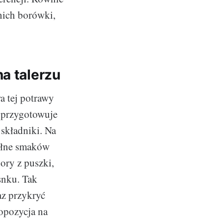
nich borówki,
a talerzu
a tej potrawy
ę przygotowuje
 składniki. Na
pełne smaków
ory z puszki,
snku. Tak
az przykryć
ropozycja na