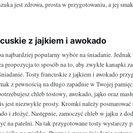
szuka jest zdrowa, prosta w przygotowaniu, a jej sma
ncuskie z jajkiem i awokado
a najbardziej popularny wybór na śniadanie. Jednak
a propozycja to sposób na to, aby zwykłe kanapki z
 śniadanie. Tosty francuskie z jajkiem i awokado przy
mak z pewnością na długo zapadnie w Twojej pamięci
otrzebujesz chleb tostowy, awokado, jajko oraz mas
is jest niezwykle prosty. Kromki należy posmarować
o i złożyć. Następnie, zamoczyć chleb w jajku z do
ć na patelni. Na tak przygotowane tosty wystarczy 
 jajko na miękko. Pyszne i sycące śniadanie gotowe