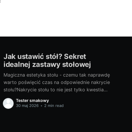
Jak ustawić stół? Sekret
idealnej zastawy stołowej
Magiczna estetyka stołu - czemu tak naprawdę
warto poświęcić czas na odpowiednie nakrycie
stołu?Nakrycie stołu to nie jest tylko kwestia
praktyczna, ale także estetyczna. Idealne
Tester smakowy
nakrycie stołu potrafi w magiczny sposób
30 maj 2026
•
2 min read
podkreślić atmosferę spotkania, podniesie jego
rangę, a także sprawi, że przygotowane
potrawy będą smakowały jeszcze lepiej.