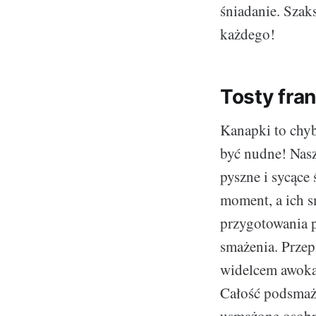
śniadanie. Szak
każdego!
Tosty fra
Kanapki to chyb
być nudne! Nasz
pyszne i sycące
moment, a ich s
przygotowania p
smażenia. Przep
widelcem awokad
Całość podsmaży
usmażone osobno