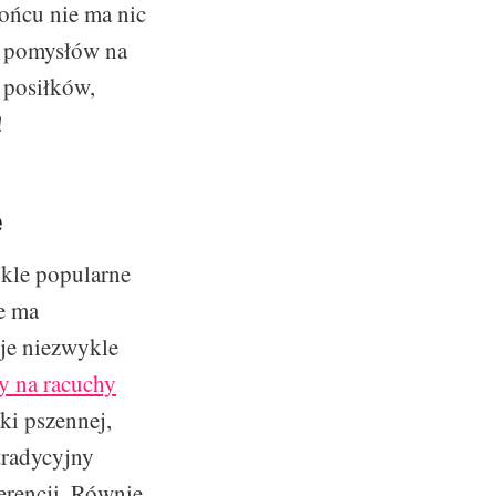
końcu nie ma nic
i pomysłów na
 posiłków,
!
e
ykle popularne
ie ma
 je niezwykle
y na racuchy
ki pszennej,
tradycyjny
erencji. Równie